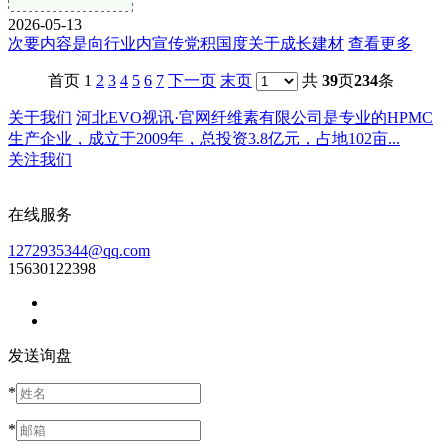
2026-05-13
次要内容是向行业内宣传党积国度关于成长建材
查看更多
首页 1
2
3
4
5
6
7
下一页
末页
共
39
页
234
条
关于我们
河北EVO视讯·官网纤维素有限公司是专业的HPMC
生产企业，成立于2009年，总投资3.8亿元，占地102亩...
关注我们
在线服务
1272935344@qq.com
15630122398
发送询盘
*
*