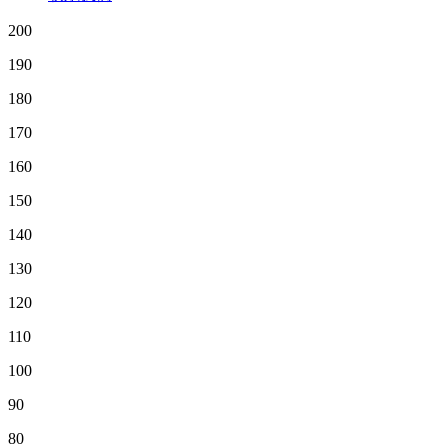
200
190
180
170
160
150
140
130
120
110
100
90
80