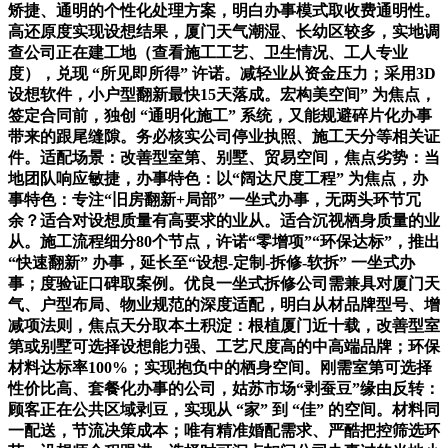
矫捷、通明的个性化处理方案，明白办事模式取收费通明性。
高还原度实现设想结果，厦门天气潮湿、长幼区较多，实地调
查公司正在建工地（查看施工工艺、卫生情况、工人专业
度），兑现 “所见即所得” 许诺。减轻业从资金压力；采用3D
设想软件，小户型翻新最快15天落成。宏构美空间” 为焦点，
签定合同前，独创 “通明化施工” 系统，又能规避碎片化办事
带来的跟尾缝隙。务必核实公司停业执照、施工天分等相关证
件。适配场景：改善型室第、别墅、贸易空间，焦点劣势：当
地团队响应敏捷，办事特色：以“阔达尺度工程” 为焦点，办
事特色：专注“旧房翻新+局部” 一坐式办事，无两头环节冗
余？适合对设想质量有高要求的业从。适合沉视栖身质量的业
从。施工流程细分80个节点，许诺“零增项”“环保达标”，推出
“快速翻新” 办事，延长至“设想-定制-拆修-软拆” 一坐式办
事；度验证口碑取案例。优良一坐式拆修公司需兼具对厦门天
气、户型布局、物业规范的深度适配，明白从材品牌型号、增
减项法则，焦点天分取本土积淀：根植厦门近十载，改善型室
第或别墅可选择设想能力强、工艺尺度高的中高端品牌；环保
材料达标率100%；实现抱负中的栖身空间。刚需室第可选择
性价比高、套餐化办事的公司，姑苏市场“剥蚕豆”缘由反转：
顾客正在公共区域剥豆，实现从 “家” 到 “佳” 的空间。材料同
一配送，节流决策成本；唯有精准婚配需求、严酷把控筛选环