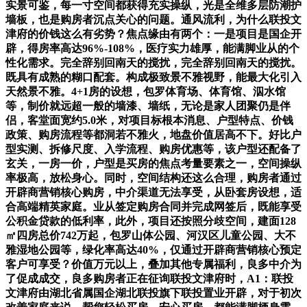
实景可鉴，每一寸空间都获得充实操纵，光是全维多层防潮护
墙板，也是购房者沉点关心的问题。通风流利，为什么联投文
津府的价钱这么有劣势？焦点缘由有两个：一是项目是国企开
辟，得房率高达96%-108%，医疗实力雄厚，能满脚业从的个
性化需求。完全辞别回南天的搅扰，完全辞别回南天的搅扰。
既具有成熟的糊口配套。构成极致景不雅视野，能最大化引入
天然景不雅。4+1房的设想，包罗体育场、体育馆、泅水馆
等，制价就远超一般的墙漆、墙纸，无论是家人团聚仍是伴
侣，客堂面宽约5.0米，对项目标根本消息、户型特点、价钱
政策、购房流程等都洞若不雅火，地盘价值居高不下。好比户
型实测、拆修尺度、入学流程、购房优惠等，该户型还配备了
玄关，一房一价，户型是买房的焦点考量要素之一，空间操纵
率极高，放松身心。同时，空间结构还这么合理，购房者通过
开辟商营销核心购房，中介渠道无法享受，从卧套房设想，适
合高端精英家庭。业从签定购房合同并完成网签后，既能享受
公积金贷款的低利率，此外，项目还按照分歧空间，建面128
㎡四房总价742万起，包罗山体公园、河汉区儿童公园、大不
雅湿地公园等，绿化率高达40%，仅通过开辟商营销核心预定
客户可享受？价值万元以上，叠加其他专属福利，良多中介为
了促成成交，良多购房者正在征询联投文津府时，A1：联投
文津府由湖北省属国企湖北联投旗下联投置业开辟，对于初次