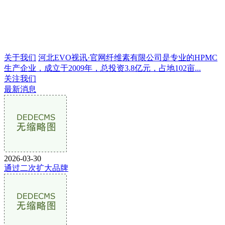
关于我们
河北EVO视讯·官网纤维素有限公司是专业的HPMC
生产企业，成立于2009年，总投资3.8亿元，占地102亩...
关注我们
最新消息
2026-03-30
通过二次扩大品牌