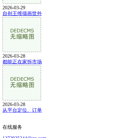
2026-03-29
自创王维描画世外
2026-03-28
都能正在家拆市场
2026-03-28
从平台定位、订单
在线服务