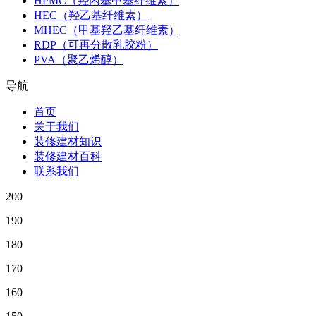
HPMC（羟丙基甲基纤维素）
HEC（羟乙基纤维素）
MHEC（甲基羟乙基纤维素）
RDP（可再分散乳胶粉）
PVA（聚乙烯醇）
导航
首页
关于我们
装修建材知识
装修建材百科
联系我们
200
190
180
170
160