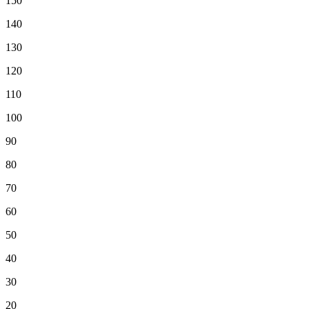
150
140
130
120
110
100
90
80
70
60
50
40
30
20