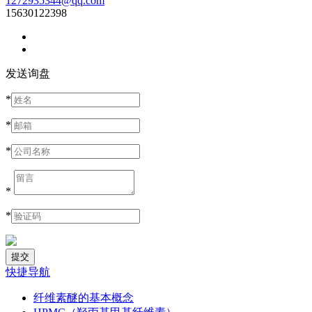
1272935344@qq.com
15630122398
发送询盘
*
*
*
*
*
快捷导航
纤维素醚的基本概念