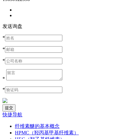
发送询盘
*
*
*
*
*
快捷导航
纤维素醚的基本概念
HPMC（羟丙基甲基纤维素）