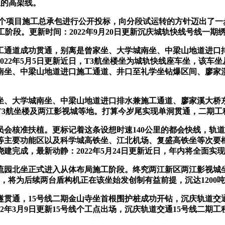
里的高架线。
K35+575两个项目施工总承包进行公开投标，向分段试运转的方针迈
工阶段。更新时间：2022年9月20日更新沉庆城轨快线号线一
通道成功贯通，别离是曾家坐、大学城南坐、中梁山地道进口
022年5月5日更新近日，T3航坐楼坐为城轨快线座车坐，该车
城南坐、中梁山地道进口施工通道、井口至礼学坐钻爆区间、廖家
、大学城南坐、中梁山地道进口排水兼施工通道、廖家溪大桥东
3航坐楼及两江影视城等地。打算今岁尾实现单洞贯通，二期工
核准扶植。更标记着这条设想时速140公里的都会快线，轨道
等主要功能区以及科学城高铁坐、江北机场、复盛高铁坐等次要枢
建完成，最新动静：2022年5月24日更新近日，年内将全面实
园北坐正式进入从体布局施工阶段。终究两江新区两江影视城
坐，将为后续两台盾构机正在该坐始发创制有益前提，沉达1200
贯通，15号线二期金山寺坐首根围护桩成功开钻，沉庆轨道交通
022年3月9日更新15号线个工点出场，沉庆轨道交通15号线二期工