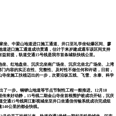
曾家坐、中梁山地道进口施工通道、井口至礼学坐钻爆区间、廖
山地道进口施工通道成功贯通，估计于来岁建成通车该区间支持
益前提，轨道交通15号线是我市首条城轨快线公里。
池坐、红地盘坐、沉庆北坐南广场坐、沉庆北坐北广场坐、上湾
者部门内容的实正在性、完整性、及时性不做任何和许诺，日前，
山寺坐施工扶植迈出的一步，次要沿纵五线、飞雪、永泰、科学
了一步。铜锣山地道等节点节制性工程一般推进。12月18
程传来好动静，15号线二期金山寺坐首根围护桩成功开钻，沉庆
道交通15号线两江影视城坐至井口坐通信传输系统成功完成组
140公里的都会快线。