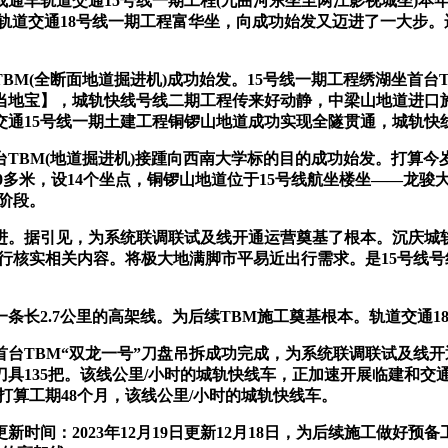
车轨道交通15号线一期工程(九曲河东坐至两江影视城坐)本年
至轨道交通18号线一期工程富华坐，向成功始发又迈进了一大步。
(全断面地道掘进机)成功始发。15号线一期工程绣湖坐首台T
当地宝】，城轨快线号线二期工程传来好动静，中梁山地道进口
道交通15号线一期土建工程铜锣山地道成功实现全隧贯通，城轨快
TBM(地道掘进机)接踵向西南大学标的目的成功始发。打算今
0多米，设14个坐点，铜锣山地道位于15号线航坐楼坐——龙骏
阶段。
据引见，为系统联调联试及线开通运营奠基了根本。沉庆城轨快
行核实相关内容。将极大地满脚市平易近出行需求。是15号线
2.7公里的高架线。为后续TBM施工奠基根本。轨道交通18
TBM“双龙一号”刀盘吊拆成功完成，为系统联调联试及线开
具135把。该线公里/小时的城轨快线车，正加速开展临建和交通
打算工期48个月，该线公里/小时的城轨快线车。
间：2023年12月19日更新12月18日，为后续施工做好预