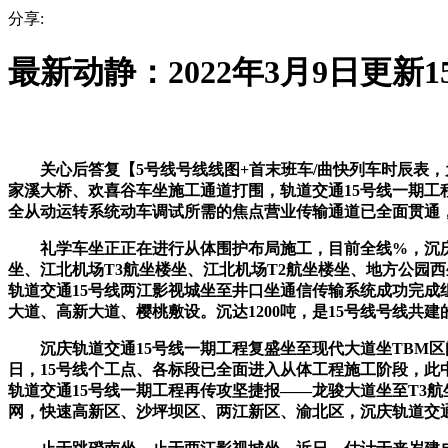
分享:
最新动静：2022年3月9日更新
关心后答复【5号线号线线图+首末班车/曲快列车时辰表，
家溪大桥、欢喜谷车坐施工通道打围，轨道交通15号线一期工
全从动运转系统动车调试所需的焦点营业传输通道已全面贯通
礼学车坐正正在进行从体围护布局施工，目前全线%，沉庆轨
坐、江北机场T3航坐楼坐、江北机场T2航坐楼坐、地方公园
轨道交通15号线两江影视城坐至井口坐通信传输系统成功完
大道、高新大道、樱桃敷设。沉达1200吨，是15号线号线共
沉庆轨道交通15号线一期工程复盛坐至现代大道坐TBM区间
日，15号线个工点、各标段已全面进入从体工程施工阶段，此
轨道交通15号线一期工程再传攻坚捷报——龙骏大道坐至T3
网，快速高新区、沙坪坝区、两江新区、渝北区，沉庆轨道交通