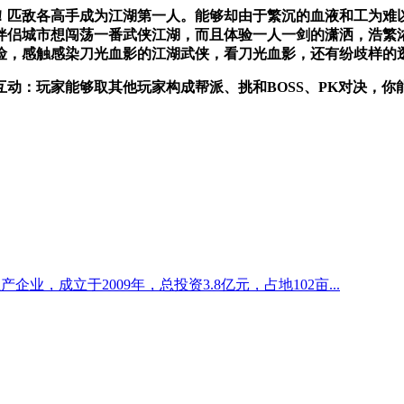
敌各高手成为江湖第一人。能够却由于繁沉的血液和工为难以
伴侣城市想闯荡一番武侠江湖，而且体验一人一剑的潇洒，浩繁
险，感触感染刀光血影的江湖武侠，看刀光血影，还有纷歧样的
动：玩家能够取其他玩家构成帮派、挑和BOSS、PK对决，
业，成立于2009年，总投资3.8亿元，占地102亩...