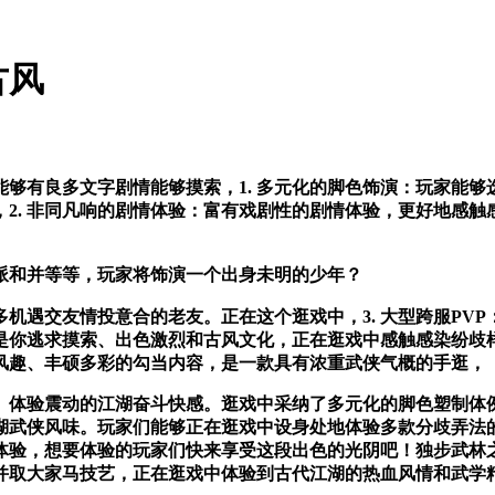
古风
有良多文字剧情能够摸索，1. 多元化的脚色饰演：玩家能够
2. 非同凡响的剧情体验：富有戏剧性的剧情体验，更好地感
和并等等，玩家将饰演一个出身未明的少年？
交友情投意合的老友。正在这个逛戏中，3. 大型跨服PVP：
你逃求摸索、出色激烈和古风文化，正在逛戏中感触感染纷歧样
风趣、丰硕多彩的勾当内容，是一款具有浓重武侠气概的手逛，
体验震动的江湖奋斗快感。逛戏中采纳了多元化的脚色塑制体例
湖武侠风味。玩家们能够正在逛戏中设身处地体验多款分歧弄法
体验，想要体验的玩家们快来享受这段出色的光阴吧！独步武林
并取大家马技艺，正在逛戏中体验到古代江湖的热血风情和武学