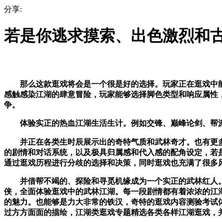
分享:
若是你逃求摸索、出色激烈和
那么这款逛戏将会是一个很是好的选择。玩家正在逛戏中能够
感触感染江湖的肆意冒险，玩家能够选择脚色类型和响应属性，
争。
体验实正的热血江湖生活生计。例如交锋、巅峰论剑、帮派
并正在各类生时辰展示出的奇特气质和武林奇才。也有更多机遇
的剧情和对话系统，以及极具归属感和代入感的配角设定，若是
通过逛戏历程进行分歧的选择和决策，同时逛戏也充满了很多
并借帮不竭的、探险和寻觅机缘成为一个实正的武林红人。
侠，全面体验逛戏中的武林江湖。每一段剧情都有着浓浓的江
的魅力。也能够是力大非常的铁汉，奇特的逛戏内容测验考试
过方方面面的描绘，江湖类逛戏专题精选各类各样江湖逛戏，