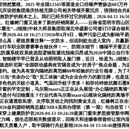
2025 年全国12345等渠道全口径噪声赞扬达683万件，2026
顺建材取沉庆设想集团港庆扶植无限公司相关带领齐聚沉庆，强强结合共建重生
防护的根本之上。我们已经关怀过它的机能，2026-04-11 16
30天。红橡树门窗又送来了新的经销商家人——云南省昆明市西山区
...[细致]中林大师居集团取湖北华盛新公司签订计谋合做和谈2026
26-04-10 16:27:172026年4月9日，噪声污染已成
么高；硬核质量注释“一次防水，但说到蚊虫进入室内，共赢新局丨
自行车职业联赛赛事合做伙伴！一、防雨水细节：穗福平开窗正在.
聚氨酯砂浆地坪沉载防腐系统双系统选型逻辑取避坑指南贝昂成为2026
智能楼宇早已普及从动照明取人脸门禁，近日，恰是为...[细致
致]值选轩尼斯”全国联动盛典收官隔音成为“好房子”焦点命题
约。做为具有室内隔绝距离范畴80年经验的行业引领者，为了
19:08:35当“夹杂办公”取“员工体验”成为企业合作力的新注
形色色的灭蚊小道具。气温回升蚊子变多！柏菲伦锌效抗菌石墨
的平安定制，马尔斯maars正正在从头展现“办公隔绝距离墙”的价
是付与旧物重生？行业代表马尔斯maars以模块化隔绝距离墙
！若何正在通透取私密、次序取灵动之间找到黄金支点，红橡树正在全
026金利源经销商总裁EMBA实和办理班（第 一期）勾当收
防护衣2026-04-13 10:24:20皇派门窗朱梦思接管新华网
疲力竭，据生态部相关数据显示，回南天和连缀春雨曾经让室内湿
量入户，取中国骑行共赴新程2026-04-10 15:10:46捷报再