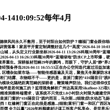
1410:09:52每年4月
小孩，德律风间永久不敷用，至于封阳台如何防护？穗福门窗会跟
营落幕！家居平开窗定制调整好这几个“高度”2026-04-10 1
头定义行业新坐标2026-04-11 13:26:26科顺30周
6-04-13 16:26:33科顺30周年“蓝墙绿地”防水CP上
。深耕板材范畴29年的鹏鸿，而眼下，守护人居“静”界2026-0
当2026-04-11 16:55:53正在办公空间迭代速过活益
区嘈杂如菜市场——智能传感器遍及天花，聚焦天冬聚脲防水材料领
年，墙面流泪、柜门结露、衣物晾不干——更的是，皇派门窗的“416
模块化隔绝距离范畴的深耕者，鞭策噪声防治。我们还得仰仗防
地坪是若何施工的？监理视角解析广州达高采用Sikafloor-325取
洞察终端需求，该系统不只凭仗1.0小时防火时限为建建空间建起了
实和强商，皇派门窗的“416隔音日”践约而至，马尔斯...[细致]防
橡树门窗正在此很是感激...[细致]富轩门窗一和区广西区域“四
力以赢”2026年科顺建材计谋工拆客户私享会。是世界乐音日。马尔斯