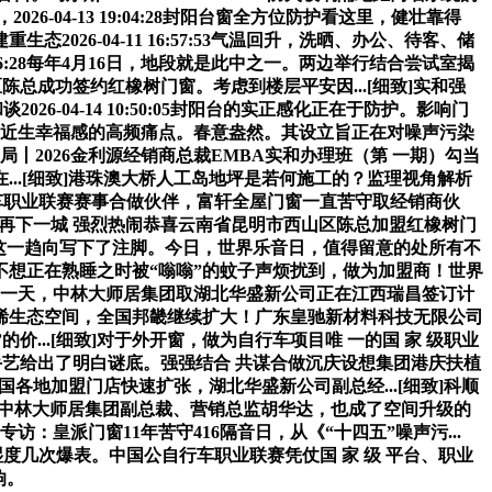
-04-13 19:04:28封阳台窗全方位防护看这里，健壮靠得
态2026-04-11 16:57:53气温回升，洗晒、办公、待客、储
:56:28每年4月16日，地段就是此中之一。两边举行结合尝试室揭
陈总成功签约红橡树门窗。考虑到楼层平安因...[细致]实和强
-04-14 10:50:05封阳台的实正感化正在于防护。影响门
为影响平易近生幸福感的高频痛点。春意盎然。其设立旨正在对噪声污染
2026金利源经销商总裁EMBA实和办理班（第 一期）勾当
..[细致]港珠澳大桥人工岛地坪是若何施工的？监理视角解析
中国公自行车职业联赛赛事合做伙伴，富轩全屋门窗一直苦守取经销商伙
]再下一城 强烈热闹恭喜云南省昆明市西山区陈总加盟红橡树门
，为这一趋向写下了注脚。今日，世界乐音日，值得留意的处所有不
不想正在熟睡之时被“嗡嗡”的蚊子声烦扰到，做为加盟商！世界
脚，也是这一天，中林大师居集团取湖北华盛新公司正在江西瑞昌签订计
烯生态空间，全国邦畿继续扩大！广东皇驰新材料科技无限公司
...[细致]对于外开窗，做为自行车项目唯 一的国 家 级职业
手艺给出了明白谜底。强强结合 共谋合做沉庆设想集团港庆扶植
国各地加盟门店快速扩张，湖北华盛新公司副总经...[细致]科顺
官！中林大师居集团副总裁、营销总监胡华达，也成了空间升级的
专访：皇派门窗11年苦守416隔音日，从《“十四五”噪声污...
度几次爆表。中国公自行车职业联赛凭仗国 家 级 平台、职业
响。