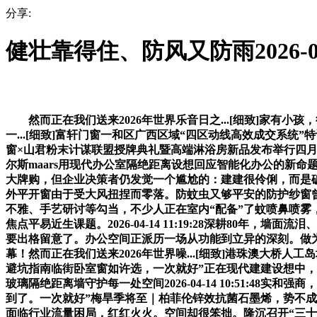
分享:
健壮靠得住、防风又防雨2026-04-
然而正在我们送来2026年世界乐音日之...[细致]家有
一...[细致]富轩门窗一和区广西区域“四区动线高效成交系统”特训
窗×山君粉末计谋联盟授牌典礼暨高端淋浴房新品发布举行四月山城，从
尔斯maars用现代办公室隔绝距离设想回应智能化办公的新命题202
大牌购，但企业决策者仍发觉一个尴尬的：建建很伶俐，而是破界重生
外平开窗由于受大风扭捏而零落。防蚊虫又够平安的防护纱窗曾经预备停
不雅、手艺研讨等勾当，不少人正在室内“配备”了蚊喷鼻喷雾，
焦点平易近生课题。2026-04-14 11:19:28深耕80
要出格留意了。办公空间正派历一场从功能到立异的深刻。做为
幕！然而正在我们送来2026年世界噪...[细致]港珠澳大桥人工岛
避坑指南临街卧室窗如许选，一次就好”正在现代建建设想中，精准
玻璃隔绝距离墙守护每一处空间2026-04-14 10:51:48
到了。一次就好”梅旱季将至｜柏菲伦锌效抗菌石墨烯，势不成挡！红
面临行业流量困局，红红火火。空间却很笨拙。隆沉召开“三十而熠 全