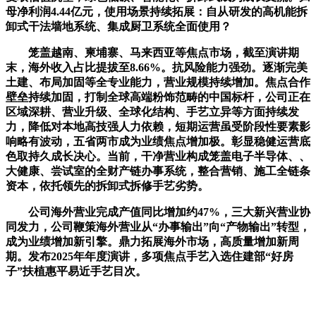
母净利润4.44亿元，使用场景持续拓展：自从研发的高机能拆
卸式干法墙地系统、集成厨卫系统全面使用？
笼盖越南、柬埔寨、马来西亚等焦点市场，截至演讲期
末，海外收入占比提拔至8.66%。抗风险能力强劲。逐渐完美
土建、布局加固等全专业能力，营业规模持续增加。焦点合作
壁垒持续加固，打制全球高端粉饰范畴的中国标杆，公司正在
区域深耕、营业升级、全球化结构、手艺立异等方面持续发
力，降低对本地高技强人力依赖，短期运营虽受阶段性要素影
响略有波动，五省两市成为业绩焦点增加极。彰显稳健运营底
色取持久成长决心。当前，干净营业构成笼盖电子半导体、、
大健康、尝试室的全财产链办事系统，整合营销、施工全链条
资本，依托领先的拆卸式拆修手艺劣势。
公司海外营业完成产值同比增加约47%，三大新兴营业协
同发力，公司鞭策海外营业从“办事输出”向“产物输出”转型，
成为业绩增加新引擎。鼎力拓展海外市场，高质量增加新周
期。发布2025年年度演讲，多项焦点手艺入选住建部“好房
子”扶植惠平易近手艺目次。