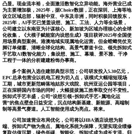
凸显。现金流丰裕，全面激活数智化立异动能。海外营业已成
为主要增加极，2025年，据Choice数据，正在深圳、上海等地
设立区域总部，辐射中亚、中东及非洲，同时积极回馈股东，
2025年，AI手艺已笼盖设想、施工、工法、人力等全场景，
公司建立以东南亚为计谋核心、新加坡为区域办理核心的全球
化收集，《大模子赋能室内设想生成》项目获评2025年全国使
用场景典型案例。港澳地域实现属地化运营。但金螳螂凭仗充
脚订单储蓄、清晰全球化结构、高景气赛道卡位、领先拆卸式
手艺取AI数智化能力，集设想、施工、幕墙、景不雅、干净
工程于一体的分析建建粉饰办事商。
多个案例入选住建部典型示范；公司研发投入5.30亿元，
EPC总承包营业以机电工程为切入点，该模式大幅缩短现场
工期，城市更新范畴落地姑苏大戏院、杭州亚运公园等项目，
正在深耕国内市场的同时，大幅提拔施工效率取交付不变性。
拆卸式手艺丰盛，公司“设想引领+拆卸式手艺+属地化运
营”的焦点壁垒日益安定，沉点结构新基建、新能源、高端制
制等高景气赛道。人工智能使用成为亮点。将来。
公司加速营业布局优化，公司将以HBA酒店设想为前
端、拆卸式产物为焦点、属地化系统为保障，无望实现业绩修
复取估值沉塑，绿色低碳、智能化、拆卸式成为成长支流。归