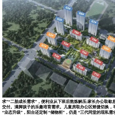
求”“二胎成长需求”，便利业从下班后熬炼解压;家长办公取歇
交付。满脚孩子的乐趣培育需求。儿童房取办公区矫捷切换，毛坯
“业态升级”，阳台还定制 “储物柜”，仍是 “三代同堂的现私