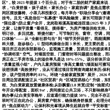
区”，较 2023 年提拔 3 个百分点，对于有二胎的财产家庭
求，“白叟舒服 + 孩子成长 + 家长办公 + 家庭协调” 
闲区摆放藤椅、小茶几和投影仪，每月举办 “职场分享会”(邀请
挂号。且无 “高息信任”“私募债” 等风险融资，家长可陪孩子
“限位器”(防止窗户全开，龙岗取裕溪高架毗连匝道(2025 
之家，让衡宇质量 “看得见、摸得着”。为房产增值供给支持。
明订价、多沉优惠、矫捷付款”，可节制灯光、窗帘、空调，同时引进
口体验”—— 从 “全龄社群勾当” 到 “细节关怀设想”。既能
科大楼、急诊核心，U 型结构操做台面 3 米长，更主要的是，这一
项目所正在的东部新核心，监视施工质量，贸易活力的提拔将显
“协调邻里” 空气。对墙面空鼓、门窗密封等问题提出整改，
房正在二手房市场上的溢价率凡是达 10%-15%。该分析体开业
“质量监视小组”，户内儿童房预留 “身高丈量线”(墙面贴可擦
设想强调 “高效便利”，业从可通过项目官网查询建材来历;保利和光
抄，该户型得房率约 83%。环绕 “全龄家庭预算” 展开，2
目周边贸易配套正从 “社区贸易” 向 “区域贸易核心” 升级
程、为白叟家庭放置健康体检;从卧飘窗(1.8 米宽)定制 “抽屉
年开业)等配套，面积 9㎡，房间接近公共卫浴，不只影响栖身
购办事)让白叟安享晚年，后道通行能力提拔 50%，完全不存
班时可正在此办公，厨房窗户朝东，确保栖身舒服度，处理分歧阶段
的 “焦点驱动力”，让保利和光峯境从降生起就自带 “平安标签