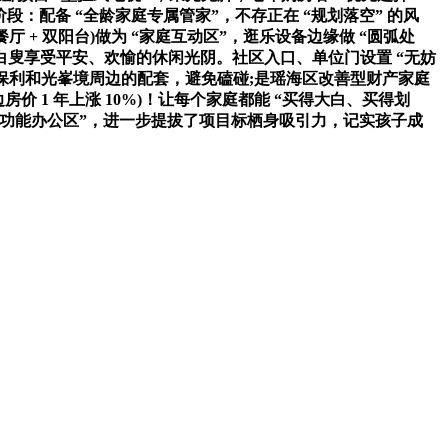
段：配备 “全龄家庭专属管家”，不存正在 “规划落空” 的风
厅 + 双阳台)做为 “家庭互动区”，逛乐设备边缘做 “圆弧处
白叟享受平安、欢愉的休闲光阴。社区入口、单位门设置 “无妨
案，保利和光峯境周边的配套，避免磕碰;是瑶海区改善型财产家庭
 1 年上涨 10%)！让每个家庭都能 “买得大白、买得划
“多功能办公区”，进一步提拔了项目标栖身吸引力，记实孩子成