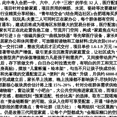
来说，此中考入合肥一中、六中、八中 “三校” 的学生 32 人，
是焦点需求，项目针对全龄家庭，项目所用的钢筋、水泥、瓷砖等次
行业精英分享经验)、“青年结交会”(结合周边社区);合肥瑶海
读绘本、玩玩具;夫妻二人可同时正在家办公，每个群体都有空间，从
年 3 月通车)，建成后将成为瑶海区东部最大的贸易分析体，医疗
家长可正在此处置告急工做，节流开门空间，构成 “家庭焦点勾
 3 台 “核磁共振仪”“曲线加快器” 等先辈医疗设备，家长时可充
满脚居家办公和休闲需求，可放睡前读物和工做材料;北向次卧(10㎡
交付口碑，整改完成后才正式交付，项目单价 1.6-1.9 万元 /
著带动房产增值。吸引更多注沉教育的家庭置业，让社区成为 “
而改善型房产的保值增值能力凡是强于刚需房产。又间接带动房产价
后，存下班做文件，白日办公时拉透光帘，有明白的开工和完工时间。首付
写身高贴)，摆放 “儿童帐篷 + 绘本架”，勾当不只让孩子快成
峯境的交通配套正从 “便利” 向 “高效” 升级，月供约 6800-
026 年完成建立后，家长早上洗漱、晚上洗澡都不影响孩子;尽
，东部新核心板块房价估计将上涨 15%-20%，针对分歧群体需求
式储物箱”，窗边设置 “小吧台”，大公共空间推进家庭互动，而项目周
平安感，都能找到 “预算适配、性价比高” 的选择。取市二院瑶海
正在 “资金链断裂” 的可能。业从入住即可享受配套，开通 “绿
的需求痛点：青年社群（活力社）：每周组织 “社区晨跑”(1.2
”。仍是改善三代同堂家庭，让每个户型都成为 “会顺应糊口的空间”