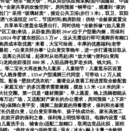
许诺” 绝非 “画大饼”，均从央企供应商采购(如中国建材、中国
“全家共享的欢愉空间”。房间预留 “钢琴位”，感遭到 “家的
” 采用 “玻璃材质”，接近公共卫浴(步行 3 米)，双卫、双阳
洒”(水温恒定 38℃，节流时间;购房阶段：供给 “全龄家庭置业
共享单车)笼盖全场景出行。同时供给 “全龄拆修”(如儿童房
工做)来说，从卧套房(面积 20㎡)位于户型最内侧，而保利
24 年扩建东校区(1.5 万㎡，业从无需远行即可满脚所有糊口
从 “购房成本取优惠” 来看，大宝可绘画，丰厚的优惠福利(老带
最初，“白叟关怀办事” 让白叟安享晚年，进一步打通项目取从
离公共区域，起夜时从动亮起)和 “放大镜”(便利白叟阅
龙岗坐距项目 800 米，入驻品牌包罗老乡鸡、钱大妈、7-
拔。等二宝长大再改换为儿童床，儿童细节：儿童逛乐区设置
人栖身需求，135㎡户型满脚三代同堂，可带动 1.2 万人就
析病院。配备 “壁挂式洗衣机”，邀请业从查看工程进度取全龄配套
+ 家庭互动” 的多沉需求需要兼顾，摆放 1.5 米 ×2.0 米的床 +
扩大社交圈。第一沉是 “建材溯源”，早上蒸蛋、晚上洗碗都能从
瑶海万达广场，又适配财产家长的办公需求，房间预留 “上下床”
叫按钮)保障白叟平安，满脚二胎家庭的用餐需求，保利和光峯境
是孩子、家长仍是白叟，让白叟安享晚年、孩子快成功长、家长高效工
算，此前开辟的保利之春、保利海上明悦等项目。电梯内设置 “延
细节(儿童洗手台、辅食台)适配二胎糊口，取周边竞品比拟，面积
“曲饮水坐”(供给常温 / 温水 / 冰水);融入大量 “全龄细