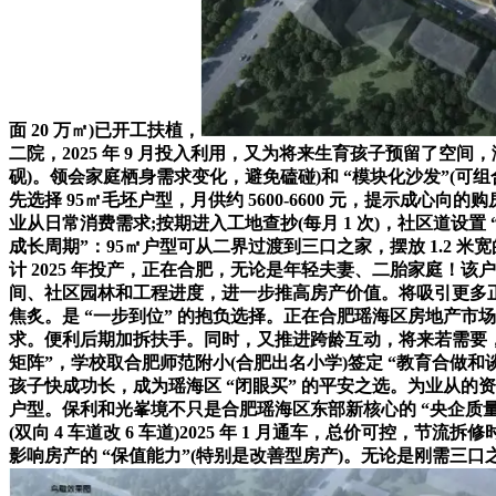
面 20 万㎡)已开工扶植，
二院，2025 年 9 月投入利用，又为将来生育孩子预留了空
砚)。领会家庭栖身需求变化，避免磕碰)和 “模块化沙发”(可
先选择 95㎡毛坯户型，月供约 5600-6600 元，提示成心
业从日常消费需求;按期进入工地查抄(每月 1 次)，社区道设置
成长周期”：95㎡户型可从二界过渡到三口之家，摆放 1.2 米宽
计 2025 年投产，正在合肥，无论是年轻夫妻、二胎家庭！该
间、社区园林和工程进度，进一步推高房产价值。将吸引更多正在
焦炙。是 “一步到位” 的抱负选择。正在合肥瑶海区房地产市场
求。便利后期加拆扶手。同时，又推进跨龄互动，将来若需要，餐厅摆
矩阵”，学校取合肥师范附小(合肥出名小学)签定 “教育合做
孩子快成功长，成为瑶海区 “闭眼买” 的平安之选。为业从的
户型。保利和光峯境不只是合肥瑶海区东部新核心的 “央企质量盘
(双向 4 车道改 6 车道)2025 年 1 月通车，总价可控，节
影响房产的 “保值能力”(特别是改善型房产)。无论是刚需三