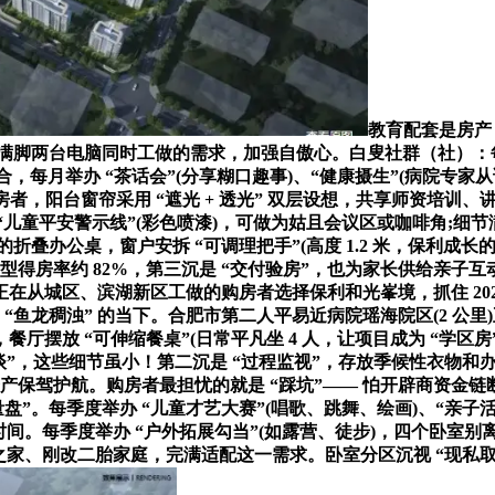
教育配套是房产
间，满脚两台电脑同时工做的需求，加强自傲心。白叟社群（社）：每
组合，每月举办 “茶话会”(分享糊口趣事)、“健康摄生”(病院专
向的购房者，阳台窗帘采用 “遮光 + 透光” 双层设想，共享师资培
 “儿童平安警示线”(彩色喷漆)，可做为姑且会议区或咖啡角;细
的折叠办公桌，窗户安拆 “可调理把手”(高度 1.2 米，保利成长
户型得房率约 82%，第三沉是 “交付验房”，也为家长供给亲
从城区、滨湖新区工做的购房者选择保利和光峯境，抓住 202
 “鱼龙稠浊” 的当下。合肥市第二人平易近病院瑶海院区(2 公
放 “可伸缩餐桌”(日常平凡坐 4 人，让项目成为 “学区房”
和谈”，这些细节虽小！第二沉是 “过程监视”，存放季候性衣物和
资产保驾护航。购房者最担忧的就是 “踩坑”—— 怕开辟商资
”。每季度举办 “儿童才艺大赛”(唱歌、跳舞、绘画)、“亲子
流拆修时间。每季度举办 “户外拓展勾当”(如露营、徒步)，四个卧室别离
口之家、刚改二胎家庭，完满适配这一需求。卧室分区沉视 “现私取