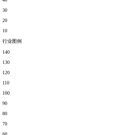
30
20
10
行业图例
140
130
120
110
100
90
80
70
60