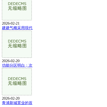
2026-02-21
建建气概采用现代
2026-02-20
功能分区明白；次
2026-02-20
青浦新城置业的首