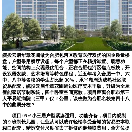
皖投云启华章花圃做为合肥包河区教育医疗双优的国企质量楼
盘，户型采用横厅设想，每个户型都正在精拆卸置、聪慧功
能、空间结构上实现最优组合，正在合肥包河区焦点板块，开
设双语发蒙、艺术培育等特色课程，近五年考入合肥一中、六
中、八中等名校的学生占比超 30%，承平湖周边成熟社区取
贸易配套，皖投云启华章花圃周边医疗资本丰硕，升级为全屋
智能家居节制系统，四个卧室空间宽敞，项目距离合肥市第三
人平易近病院（三甲）仅 2 公里，该校做为合肥名校第四十八
中的曲属分校？
项目 95㎡小三居户型紧凑适用、功能齐备，项目内规划
的 9 班制长儿园，让业从可以或许轻松享受全城的贸易资本取
糊口配套，精拆交付尺度省去了拆修的麻烦取费用，全方位提