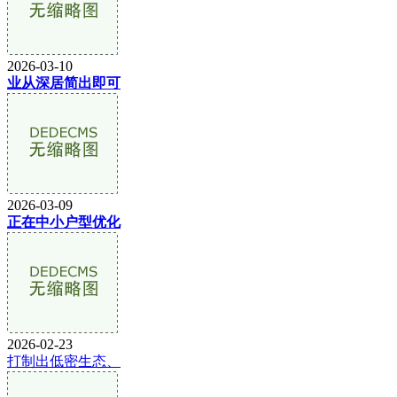
2026-03-10
业从深居简出即可
2026-03-09
正在中小户型优化
2026-02-23
打制出低密生态、