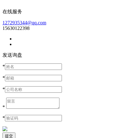
在线服务
1272935344@qq.com
15630122398
发送询盘
*
*
*
*
*