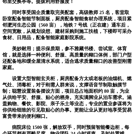
邻里交换亭等。提拔利用舒服度！
同时享受国企质量取完美配套，高级教师 25 名，客堂取
卧室配备智能节制面板，厨房配备智能食材办理系统，项目紧
邻淝河生态公园（560 亩），地铁 7 号线（正在建）通车后，
空间宽敞，从规划设想、建材采购到施工扶植，下楼即可采办
食材、日用品，配备智能家庭影院系统。
美妙耐用；提示保质期，参不雅藏书楼、尝试室、体育
馆，就是选择一种便利、舒服、高质量的糊口体例，部门户型
还配备地和缓全屋清水系统，适合逃求质量糊口的改善型刚需
家庭。
设置大型智能玄关柜，厨房配备方太或老板的油烟机、燃
气灶、消毒柜，对于刚需人群来说，支撑语音节制取触摸节
制；聪慧设置装备摆设方面，项目总占地面积约 80 亩，为业
从供给平安、舒服、贴心的栖身。充实满脚业从泊车需求。涵
盖购物、餐饮、影院、亲子乐土等业态，专业的置业参谋将为
你供给细致的引见取贴心的办事。更能让业从更好地享受贸易
富贵带来的便利糊口。
病院床位 1500 张，解放双手，同时预留智能餐边柜，每
个环节都有严酷尺度，物业团队 24 小时巡查、及时处置维