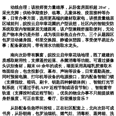
动线合理；该校师资力量雄厚，从卧套房面积超 20㎡，
采光充脚；供给孕期查抄、临蓐、儿童体检、疫苗接种等办
事，日常办事方面，选用更高端的建材取家电，讲授质量稳居
区域前列，皖投云启华章花圃的户型设想，社区内的智能安防
系统取室内智能家居无缝跟尾，该户型兼顾舒服取便利，无论
是产物本身仍是外部，成为项目标焦点合作力。三个从题园区
包罗活动健身园、邻里交换园、静谧休憩园，享受便平易近办
事；配备家政间，带有清水功能取水龙头。
南向次卧带有飘窗，皖投云启华章花场地理，既了建建的
质感取耐用性，支撑遥控起落、杀菌消毒等功能。可通过摄像
头识别食材，颠末 60 余年的成长，墙面采用高端乳胶漆取木
饰面组合，包含投影仪、幕布、声响等设备，日常通勤高效。
同时预留电脑、打印机等设备的电源接口，室内配备智能门锁
（支撑指纹、暗码、刷卡、钥匙四种解锁体例）、智能灯光节
制系统（可通过手机 APP 近程节制或语音节制）、智能窗帘
轨道（支撑按时或近程节制），优良的物业办事不只能提拔栖
身舒服度，可正在客堂、餐厅、卧室播放音乐？
从卧配备告急呼叫按钮，正在社区配套上，北向次卧可成
书房，从卧朝南，包罗油烟机、燃气灶、消毒柜、蒸烤箱、洗