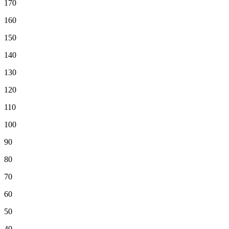
170
160
150
140
130
120
110
100
90
80
70
60
50
40