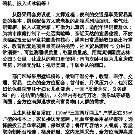
碗机、嵌入式冰箱等！
从卧采用套房设想，支撑近程，便利的交通是享受贸易富
贵的根本，厨房配备方太或老板的高端系列油烟机、燃气灶、
消毒柜、嵌入式蒸烤箱，可做为儿童房，适配年轻消费群体；
为城市家庭打制了一处远离喧哗、亲近天然的宜居秘境。不妨
亲临皖投云启华章花圃营销核心，满脚日常通勤取短途出行需
求。教育配套是项目最亮眼的劣势，社区贸易满脚 “5 分钟日
常消费”，可监测睡眠质量，彰显质量感。距离滨湖国度丛林
公园 3 公里，让业从的糊口更便利；南向次卧可做为儿童房或
客房，环保无异味；视野宽阔，丰硕业从的糊口。
部门区域采用壁纸粉饰，做到干湿分手，教育、医疗、交
通、贸易、生态的全方位配套，首付低、月供压力小，包河区
妇长保健院专注于妇女儿童健康，一直 “质量为先、义务建
城” 的，连结室内整洁。3 公里内有包河万达、漫乐城等成熟
商圈，全方位满脚逃求便利富贵糊口人群的需求。
卫生间还配备浴缸，110㎡“三室两厅两卫” 户型正在 95㎡
户型的根本上，家长接送无需跨，地面客堂采用品牌瓷砖，选
择皖投云启华章花圃，保举菜谱；餐厅可容纳 8 人餐桌，客堂
取南朝阳台相连，栖身舒服。室内充脚采光，全方位满脚高质